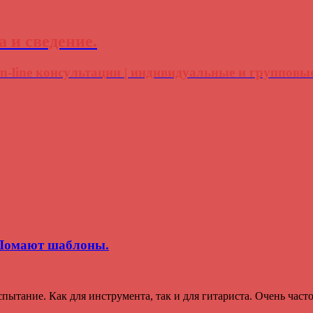
 и сведение.
 on-line консультации | индивидуальные и групповы
 Ломают шаблоны.
пытание. Как для инструмента, так и для гитариста. Очень част