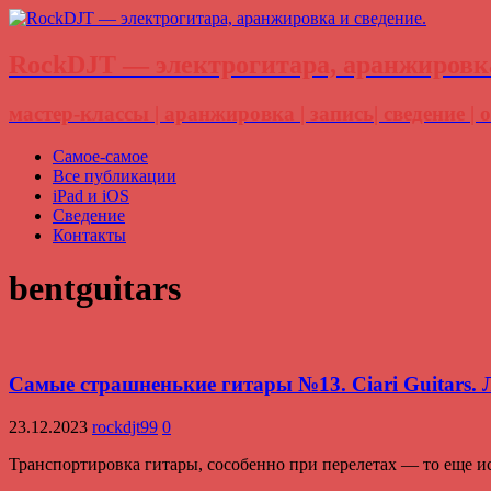
RockDJT — электрогитара, аранжировка
мастер-классы | аранжировка | запись| сведение |
Самое-самое
Все публикации
iPad и iOS
Сведение
Контакты
bentguitars
Самые страшненькие гитары №13. Ciari Guitars.
23.12.2023
rockdjt99
0
Транспортировка гитары, сособенно при перелетах — то еще ис