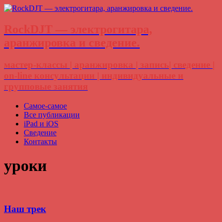
RockDJT — электрогитара,
аранжировка и сведение.
мастер-классы | аранжировка | запись| сведение |
on-line консультации | индивидуальные и
групповые занятия
Самое-самое
Все публикации
iPad и iOS
Сведение
Контакты
уроки
Наш трек