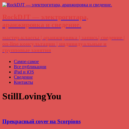
RockDJT — электрогитара,
аранжировка и сведение.
мастер-классы | аранжировка | запись| сведение |
on-line консультации | индивидуальные и
групповые занятия
Самое-самое
Все публикации
iPad и iOS
Сведение
Контакты
StillLovingYou
Прекрасный cover на Scorpions