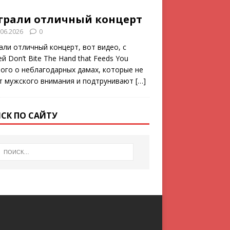
грали отличный концерт
.06.2026
0
али отличный концерт, вот видео, с
й Don’t Bite The Hand that Feeds You
ого о неблагодарных дамах, которые не
т мужского внимания и подтрунивают
[…]
СК ПО САЙТУ