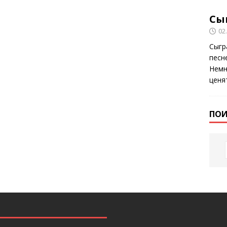
Сы
02
Сыгр
песне
Немн
ценя
ПОИ