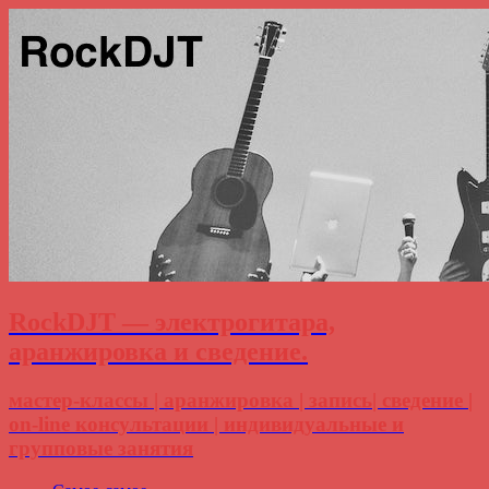
RockDJT — электрогитара,
аранжировка и сведение.
мастер-классы | аранжировка | запись| сведение |
on-line консультации | индивидуальные и
групповые занятия