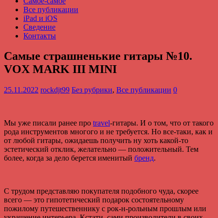
Самое-самое
Все публикации
iPad и iOS
Сведение
Контакты
Самые страшненькие гитары №10.
VOX MARK III MINI
25.11.2022
rockdjt99
Без рубрики
,
Все публикации
0
Мы уже писали ранее про
travel
-гитары. И о том, что от такого
рода инструментов многого и не требуется. Но все-таки, как и
от любой гитары, ожидаешь получить ну хоть какой-то
эстетический отклик, желательно — положительный. Тем
более, когда за дело берется именитый
бренд
.
С трудом представляю покупателя подобного чуда, скорее
всего — это гипотетический подарок состоятельному
пожилому путешественнику с рок-н-рольным прошлым или
украшение интерьера. Кстати, сами производители в своих