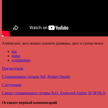
Анбоксинг, зато можно оценить размеры, цвет и супер-чехол
fun
guitar
weirdguitars
Предыдущая
Страшненькие гитары №9, Hofner Shortly
Следующая
Самые страшненькие гитары №11. Eastwood Airline 59 3P DLX
Оставьте первый комментарий