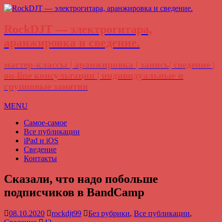
RockDJT — электрогитара,
аранжировка и сведение.
мастер-классы | аранжировка | запись| сведение |
on-line консультации | индивидуальные и
групповые занятия
MENU
Самое-самое
Все публикации
iPad и iOS
Сведение
Контакты
Сказали, что надо побольше
подписчиков в BandCamp
08.10.2020
rockdjt99
Без рубрики
,
Все публикации
,