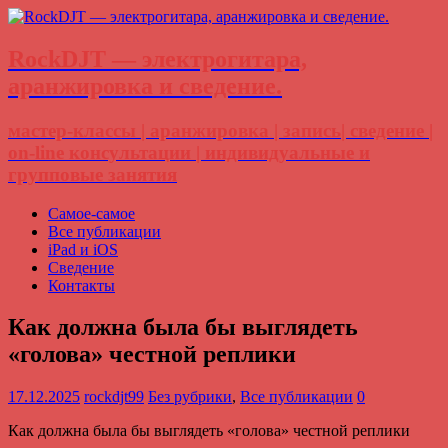
RockDJT — электрогитара,
аранжировка и сведение.
мастер-классы | аранжировка | запись| сведение |
on-line консультации | индивидуальные и
групповые занятия
Самое-самое
Все публикации
iPad и iOS
Сведение
Контакты
Как должна была бы выглядеть
«голова» честной реплики
17.12.2025
rockdjt99
Без рубрики
,
Все публикации
0
Как должна была бы выглядеть «голова» честной реплики